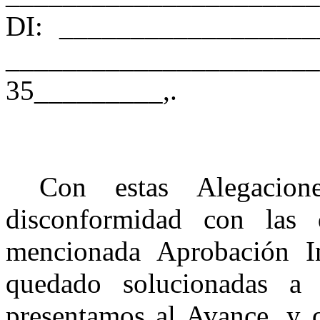
DI: ___________________
___________________
35_________,.
Con estas Alegacion
disconformidad con las d
mencionada
Aprobación I
quedado solucionadas a 
presentamos al Avance, y 