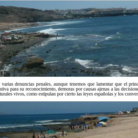
varias denuncias penales, aunque tenemos que lamentar que el princi
rativa para su reconocimiento, demoras por causas ajenas a las decisi
lturales vivos, como estipulan por cierto las leyes españolas y los conv