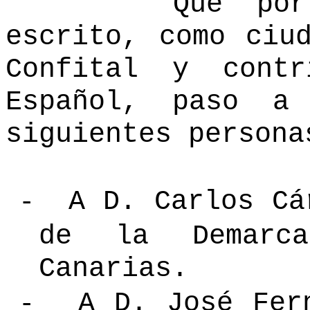
Que por med
escrito, como ciu
Confital y contr
Español, paso a
siguientes persona
-
A D. Carlos Cá
de la Demarc
Canarias.
-
A D. José Fer