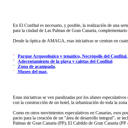
En El Confital es necesario, y posible, la realización de una se
para la ciudad de Las Palmas de Gran Canaria, complementario c
Desde la óptica de AMAGA, esas iniciativas se centran en cuatr
¨
Parque Arqueológico y temático, Necrópolis del Confital.
¨
Adecentamiento de la playa y caletas del Confital
.
¨
Zona de acampada
.
¨
Museo del mar.
Estas iniciativas se ven paralizadas por los afanes especulativo
con la construcción de un hotel, la urbanización do toda la zona
Como en otros movimientos especulativos en Canarias, esos pocos
pacto para la creación de un "área de desarrollo integral", se i
Palmas de Gran Canaria (PP); El Cabildo de Gran Canaria (PP - 