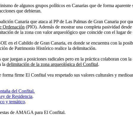
inismo de algunos grupos políticos en Canarias que de forma aparente se
 acciones que debieran.
lición Canaria que ataca al PP de Las Palmas de Gran Canaria por querer
de Ordenación
(PIO). Además de mostrar una completa pasividad desde 
itación de la zona con valor arqueológico que coincide con el lugar de 
PSOE en el Cabildo de Gran Canaria, en donde se encuentra con la posib
ción de Patrimonio Histórico realice la delimitación.
que juegan a posiciones radicales pero en la práctica colaboran con la
a la
delimitación de la zona arqueológica del Confital
.
 de forma firme El Confital vea respetado sus valores culturales y me
taña del Confital.
 Ley de Residencia
.
co y temático
.
puestas de AMAGA para El Confital.