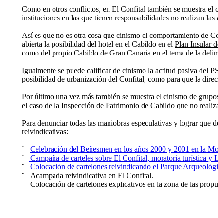
Como en otros conflictos, en El Confital también se muestra el c
instituciones en las que tienen responsabilidades no realizan las
Así es que no es otra cosa que cinismo el comportamiento de Coa
abierta la posibilidad del hotel en el Cabildo en el
Plan Insular 
como del propio
Cabildo de Gran Canaria
en el tema de la delim
Igualmente se puede calificar de cinismo la actitud pasiva del 
posibilidad de urbanización del Confital, como para que la direc
Por último una vez más también se muestra el cinismo de grupos 
el caso de la Inspección de Patrimonio de Cabildo que no realiz
Para denunciar todas las maniobras especulativas y lograr que
reivindicativas:
¨
Celebración del Beñesmen en los años 2000 y 2001 en la Mon
¨
Campaña de carteles sobre El Confital, moratoria turística y
¨
Colocación de
cartelones
reivindicando el Parque Arqueológi
¨
Acampada reivindicativa en El Confital.
¨
Colocación de cartelones explicativos en la zona de las pro