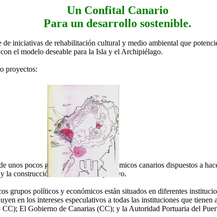
Un Confital Canario
Para un desarrollo sostenible.
rie de iniciativas de rehabilitación cultural y medio ambiental que pote
on el modelo deseable para la Isla y el Archipiélago.
o proyectos:
s de unos pocos grupos políticos y económicos canarios dispuestos a hace
 y la construcción de un muelle deportivo.
 grupos políticos y económicos están situados en diferentes institucio
ncluyen en los intereses especulativos a todas las instituciones que tien
CC); El Gobierno de Canarias (CC); y la Autoridad Portuaria del Puert