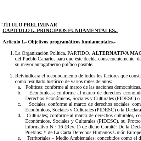
TÍTULO PRELIMINAR
CAPÍTULO I.- PRINCIPIOS FUNDAMENTALES.-
Artículo 1.- Objetivos programáticos fundamentales.-
La Organización Política, PARTIDO,
ALTERNATIVA MAG
del Pueblo Canario, para que éste decida consecuentemente, de
su mayor autogobierno político posible.
Reivindicará el reconocimiento de todos los factores que cons
como resultado histórico de varios miles de años:
a.
Políticas; conforme al marco de las naciones democráticas,
b.
Económicas; conforme al marco de derechos económicos
Derechos Económicos, Sociales y Culturales (PIDESC) o 
c.
Sociales; conforme al marco de derechos sociales, com
Económicos, Sociales y Culturales (PIDESC) o la
Declara
d.
Culturales; conforme al marco de derechos culturales, c
Económicos, Sociales y Culturales (PIDESC), su Protocol
informativo N.º 16 (Rev. 1) de dicho Comité: De la
Decl
Pueblos: Y de
La Carta Derechos Humanos Unión Europea 
e.
Territoriales – Medio Ambientales; concebidos como el de