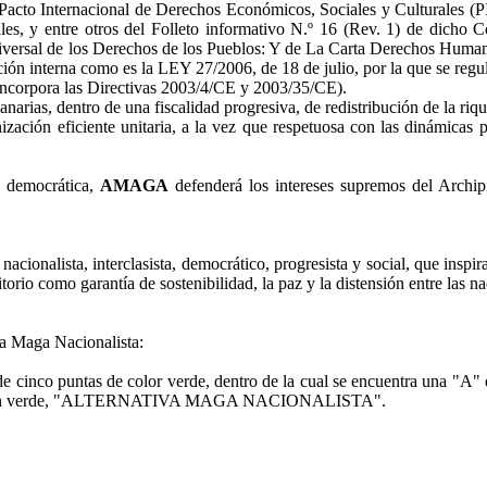
Pacto Internacional de Derechos Económicos, Sociales y Culturales (PI
es, y entre otros del
Folleto informativo N.º 16 (Rev. 1) de dicho 
versal de los Derechos de los Pueblos: Y de
La Carta Derechos Humano
ación interna como es la
LEY 27/2006, de 18 de julio, por la que se regul
 incorpora las Directivas 2003/4/CE y 2003/35/CE).
narias, dentro de una fiscalidad progresiva, de redistribución de la rique
zación eficiente unitaria, a la vez que respetuosa con las dinámicas p
 y democrática,
AMAGA
defenderá los intereses supremos del Archip
nacionalista, interclasista, democrático, progresista y social, que inspi
rritorio como garantía de sostenibilidad, la paz y la distensión entre las
va Maga Nacionalista:
s de cinco puntas de color verde, dentro de la cual se encuentra una "A"
extual, en verde, "ALTERNATIVA MAGA NACIONALISTA".