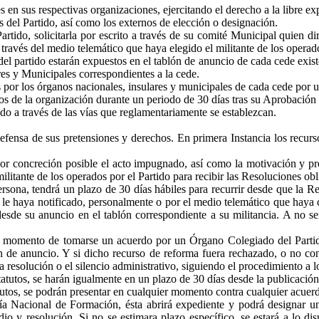
es en sus respectivas organizaciones, ejercitando el derecho a la libre ex
os del Partido, así como los externos de elección o designación.
rtido, solicitarla por escrito a través de su comité Municipal quien diri
través del medio telemático que haya elegido el militante de los operado
el partido estarán expuestos en el tablón de anuncio de cada cede existen
es y Municipales correspondientes a la cede.
or los órganos nacionales, insulares y municipales de cada cede por un
os de la organización durante un periodo de 30 días tras su Aprobación
tido a través de las vías que reglamentariamente se establezcan.
 defensa de sus pretensiones y derechos. En primera Instancia los recur
yor concreción posible el acto impugnado, así como la motivación y pr
ilitante de los operados por el Partido para recibir las Resoluciones obl
rsona, tendrá un plazo de 30 días hábiles para recurrir desde que la R
e le haya notificado, personalmente o por el medio telemático que hay
desde su anuncio en el tablón correspondiente a su militancia. A no se
 el momento de tomarse un acuerdo por un Órgano Colegiado del Partid
n de anuncio. Y si dicho recurso de reforma fuera rechazado, o no co
resolución o el silencio administrativo, siguiendo el procedimiento a lo
atutos, se harán igualmente en un plazo de 30 días desde la publicación
atutos, se podrán presentar en cualquier momento contra cualquier acuer
ía Nacional de Formación, ésta abrirá expediente y podrá designar un
io y resolución. Si no se estimara plazo específico, se estará a lo d