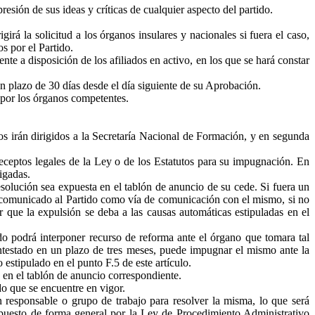
presión de sus ideas y críticas de cualquier aspecto del partido.
girá la solicitud a los órganos insulares y nacionales si fuera el caso,
s por el Partido.
te a disposición de los afiliados en activo, en los que se hará constar
 plazo de 30 días desde el día siguiente de su Aprobación.
 por los órganos competentes.
sos irán dirigidos a la Secretaría Nacional de Formación, y en segunda
eceptos legales de la Ley o de los Estatutos para su impugnación. En
igadas.
esolución sea expuesta en el tablón de anuncio de su cede. Si fuera un
a comunicado al Partido como vía de comunicación con el mismo, si no
r que la expulsión se deba a las causas automáticas estipuladas en el
o podrá interponer recurso de reforma ante el órgano que tomara tal
ntestado en un plazo de tres meses, puede impugnar el mismo ante la
 estipulado en el punto F.5 de este artículo.
 en el tablón de anuncio correspondiente.
do que se encuentre en vigor.
 responsable o grupo de trabajo para resolver la misma, lo que será
ispuesto de forma general por la Ley de Procedimiento Administrativo