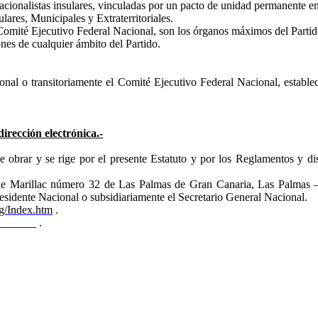
cionalistas insulares, vinculadas por un pacto de unidad permanente en
lares, Municipales y Extraterritoriales.
 Comité Ejecutivo Federal Nacional, son los órganos máximos del Partid
ones de cualquier ámbito del Partido.
nal o transitoriamente el Comité Ejecutivo Federal Nacional, estable
dirección electrónica.-
de obrar y se rige por el presente Estatuto y por los Reglamentos y d
 de
Marillac
número 32 de Las Palmas de Gran Canaria, Las Palmas – 
residente Nacional o subsidiariamente el Secretario General Nacional.
rg/Index.htm
.
ail.com
.