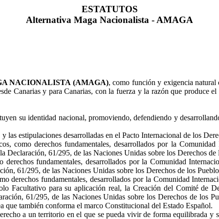
ESTATUTOS
Alternativa Maga Nacionalista - AMAGA
A NACIONALISTA (AMAGA)
, como función y exigencia natural 
sde Canarias y para Canarias, con la fuerza y la razón que produce el
tituyen su identidad nacional, promoviendo, defendiendo y desarrollan
 y las estipulaciones desarrolladas en el Pacto Internacional de los Der
, como derechos fundamentales, desarrollados por la Comunidad Int
la
Declaración, 61/295, de las Naciones Unidas sobre los Derechos de l
o derechos fundamentales, desarrollados por la Comunidad Internacio
ción, 61/295, de las Naciones Unidas sobre los Derechos de los Pueblos
omo derechos fundamentales, desarrollados por la Comunidad Internaci
o Facultativo para su aplicación real, la Creación del
Comité de De
aración, 61/295, de las Naciones Unidas sobre los Derechos de los P
que también conforma el marco Constitucional del Estado Español.
recho a un territorio en el que se pueda vivir de forma equilibrada y 