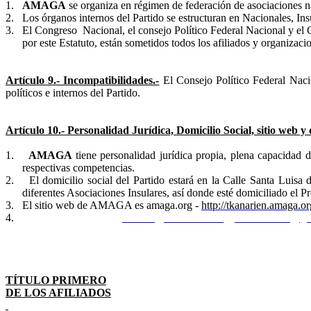
1.
AMAGA
se organiza en régimen de federación de asociaciones na
2.
Los órganos internos del Partido se estructuran en Nacionales, Insu
3.
El Congreso
Nacional, el consejo Político Federal Nacional y el
por este Estatuto, están sometidos todos los afiliados y organizaci
Artículo 9.- Incompatibilidades.-
El Consejo Político Federal Nacio
políticos e internos del Partido.
Artículo 10.- Personalidad Jurídica, Domicilio Social, sitio web y 
1.
AMAGA
tiene personalidad jurídica propia, plena capacidad 
respectivas competencias.
2.
El domicilio social del Partido estará en la Calle Santa Luisa
diferentes Asociaciones Insulares, así donde esté domiciliado el P
3.
El sitio web de AMAGA es amaga.org -
http://tkanarien.amaga.o
4.
Las direcciones email;
confital@telefonica.net
y
f.rosbrandon@gm
TÍTULO PRIMERO
DE LOS AFILIADOS