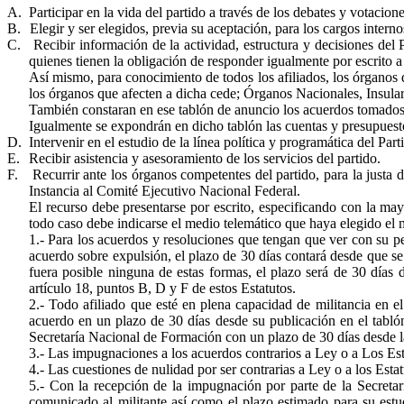
A.
Participar en la vida del partido a través de los debates y votacion
B.
Elegir y ser elegidos, previa su aceptación, para los cargos intern
C.
Recibir información de la actividad, estructura y decisiones del Pa
quienes tienen la obligación de responder igualmente por escrito a 
Así mismo, para conocimiento de todos los afiliados, los órganos d
los órganos que afecten a dicha cede; Órganos Nacionales, Insular
También constaran en ese tablón de anuncio los acuerdos tomados p
Igualmente se expondrán en dicho tablón las cuentas y presupuest
D.
Intervenir en el estudio de la línea política y programática del Par
E.
Recibir asistencia y asesoramiento de los servicios del partido.
F.
Recurrir ante los órganos competentes del partido, para la justa
Instancia al Comité Ejecutivo Nacional Federal.
El recurso debe presentarse por escrito, especificando con la ma
todo caso debe indicarse el medio telemático que haya elegido el m
1.- Para los acuerdos y resoluciones que tengan que ver con su pe
acuerdo sobre expulsión, el plazo de 30 días contará desde que s
fuera posible ninguna de estas formas, el plazo será de 30 días 
artículo 18, puntos B, D y F de estos Estatutos.
2.- Todo afiliado que esté en plena capacidad de militancia en
acuerdo en un plazo de 30 días desde su publicación en el tabló
Secretaría Nacional de Formación con un plazo de 30 días desde la 
3.- Las impugnaciones a los acuerdos contrarios a Ley o a Los Est
4.- Las cuestiones de nulidad por ser contrarias a Ley o a los Est
5.- Con la recepción de la impugnación por parte de la Secretar
comunicado al militante así como el plazo estimado para su estud