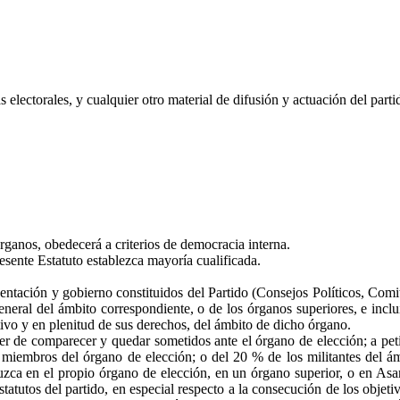
lectorales, y cualquier otro material de difusión y actuación del partid
anos, obedecerá a criterios de democracia interna.
sente Estatuto establezca mayoría cualificada.
entación y gobierno constituidos del Partido (Consejos Políticos, Comité
eneral del ámbito correspondiente, o de los órganos superiores, e inc
ivo y en plenitud de sus derechos, del ámbito de dicho órgano.
eber de comparecer y quedar sometidos ante el órgano de elección; a pet
miembros del órgano de elección; o del 20 % de los militantes del ámb
ca en el propio órgano de elección, en un órgano superior, o en Asam
atutos del partido, en especial respecto a la consecución de los objetivo