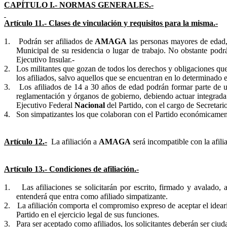
CAPÍTULO I.- NORMAS GENERALES.-
Artículo 11.- Clases de vinculación y requisitos para la misma.-
1.
Podrán ser afiliados de
AMAGA
las personas mayores de edad, 
Municipal de su residencia o lugar de trabajo. No obstante podrá
Ejecutivo Insular.-
2.
Los militantes que gozan de todos los derechos y obligaciones que s
los afiliados, salvo aquellos que se encuentran en lo determinado e
3.
Los afiliados de 14 a 30 años de edad podrán formar parte de
reglamentación y órganos de gobierno, debiendo actuar integrad
Ejecutivo Federal
Nacional
del Partido, con el cargo de Secretar
4.
Son simpatizantes los que colaboran con el Partido económicamente 
Artículo 12.-
La afiliación a
AMAGA
será incompatible con la afilia
Artículo 13.- Condiciones de afiliación.-
1.
Las afiliaciones se solicitarán por escrito, firmado y avalado,
entenderá que entra como afiliado simpatizante.
2.
La afiliación comporta el compromiso expreso de aceptar el ideari
Partido en el ejercicio legal de sus funciones.
3.
Para ser aceptado como afiliados, los solicitantes deberán ser ciu