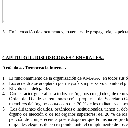
2.
3.
En la creación de documentos, materiales de propaganda, papeletas e
CAPÍTULO II.- DISPOSICIONES GENERALES.-
Artículo 4.- Democracia interna.-
1.
El funcionamiento de la organización de AMAGA, en todos sus órg
2.
Los acuerdos se adoptarán por mayoría simple, salvo cuando el pre
3.
El voto es indelegable.
4.
Con carácter general para todos los órganos colegiados, de repres
Orden del Día de las reuniones será a propuesta del Secretario G
miembros del órgano convocado o el 20 % de los militantes en act
5.
Los dirigentes elegidos, orgánicos e institucionales, tienen el d
órgano de elección o de los órganos superiores; del 20 % de los 
petición de comparecencia puede disponer que la misma se produz
dirigentes elegidos deben responder ante el cumplimiento de los est