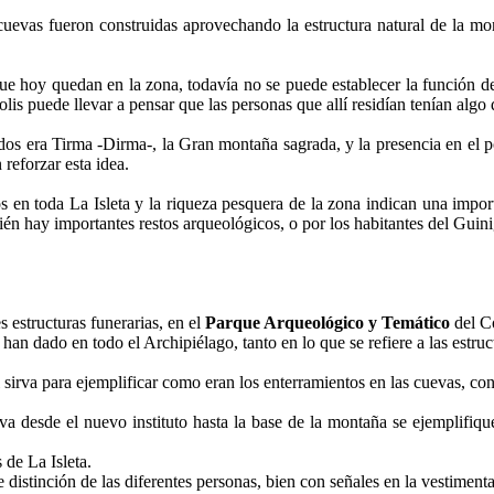
evas fueron construidas aprovechando la estructura natural de la mon
que hoy quedan en la zona, todavía no se puede establecer la función de
lis puede llevar a pensar que las personas que allí residían tenían algo 
dos era Tirma -Dirma-, la Gran montaña sagrada, y la presencia en el po
reforzar esta idea.
s en toda La Isleta y la riqueza pesquera de la zona indican una import
ién hay importantes restos arqueológicos, o por los habitantes del Guini
s estructuras funerarias, en el
Parque Arqueológico y Temático
del Co
han dado en todo el Archipiélago, tanto en lo que se refiere a las estru
 sirva para ejemplificar como eran los enterramientos en las cuevas, c
va desde el nuevo instituto hasta la base de la montaña se ejemplifiq
 de La Isleta.
distinción de las diferentes personas, bien con señales en la vestimenta