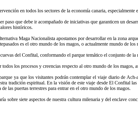
ervención en todos los sectores de la economía canaria, especialmente en
mer paso que debe ir acompañado de iniciativas que garanticen un desar
lores históricos.
ternativa Maga Nacionalista apostamos por desarrollar en la zona arqueo
antepasados es el otro mundo de los magos, o actualmente mundo de los 
s cuevas del Confital, conformando el parque temático el conjunto de la 
r todos los procesos y creencias respecto al otro mundo de los magos, a
e parque ya que los visitantes podrán contemplar el viaje diario de Ach
ra tradición espiritual. En la visión de este viaje desde El Confital la
de las puertas terrestres para entrar en el otro mundo de los magos.
ría sobre siete aspectos de nuestra cultura milenaria y del enclave concr