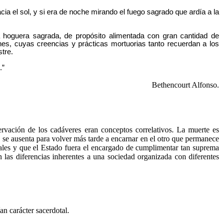
cia el sol, y si era de noche mirando el fuego sagrado que ardía a la
a hoguera sagrada, de propósito alimentada con gran cantidad de
ches, cuyas creencias y prácticas mortuorias tanto recuerdan a los
tre.
.”
Bethencourt Alfonso.
servación de los cadáveres eran conceptos correlativos. La muerte es
s se ausenta para volver más tarde a encarnar en el otro que permanece
rtales y que el Estado fuera el encargado de cumplimentar tan suprema
n las diferencias inherentes a una sociedad organizada con diferentes
ían carácter sacerdotal.