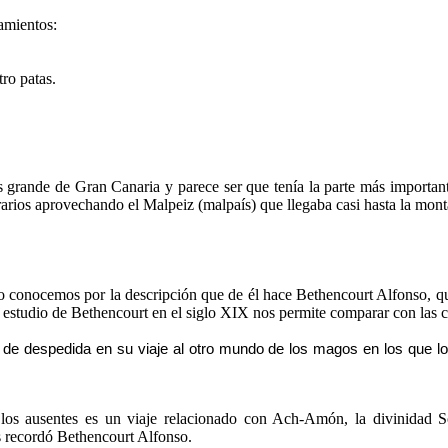
ramientos:
tro patas.
s grande de Gran Canaria y parece ser que tenía la parte más importan
erarios aprovechando el Malpeiz (malpaís) que llegaba casi hasta la mon
o conocemos por la descripción que de él hace Bethencourt Alfonso, qui
 estudio de Bethencourt en el siglo XIX nos permite comparar con las cr
de despedida en su viaje al otro mundo de los magos en los que los 
 los ausentes es un viaje relacionado con Ach-Amón, la divinidad 
 recordó Bethencourt Alfonso.