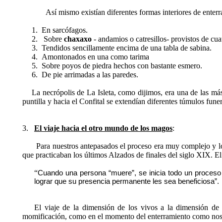
Así mismo existían diferentes formas interiores de enter
1.
En sarcófagos.
2.
Sobre
chaxaxo
- andamios o catresillos- provistos de cua
3.
Tendidos sencillamente encima de una tabla de sabina.
4.
Amontonados en una como tarima
5.
Sobre poyos de piedra hechos con bastante esmero.
6.
De pie arrimadas a las paredes.
La necrópolis de La Isleta, como dijimos, era una de las má
puntilla y hacia el Confital se extendían diferentes túmulos fun
3.
El viaje hacia el otro mundo de los magos
:
Para nuestros antepasados el proceso era muy complejo y l
que practicaban los últimos Alzados de finales del siglo XIX. El
“
Cuando una persona “muere”, se inicia todo un proceso 
lograr que su presencia permanente les sea beneficiosa”.
El viaje de la dimensión de los vivos a la dimensión de
momificación, como en el momento del enterramiento como nos