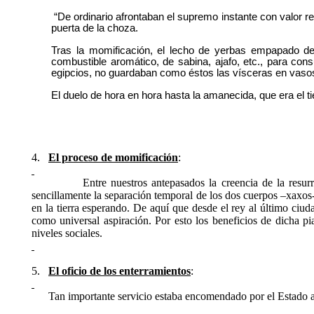
“
De ordinario afrontaban el supremo instante con valor re
puerta de la choza.
Tras la momificación, el lecho de yerbas empapado de 
combustible aromático, de sabina, ajafo, etc., para con
egipcios, no guardaban como éstos las vísceras en vasos
El duelo de hora en hora hasta la amanecida, que era el t
4.
El proceso de momificación
:
Entre nuestros antepasados la creencia de la resur
sencillamente la separación temporal de los dos cuerpos –xaxos-
en la tierra esperando. De aquí que desde el rey al último ciu
como universal aspiración. Por esto los beneficios de dicha pi
niveles sociales.
5.
El oficio de los enterramientos
:
Tan importante servicio estaba encomendado por el Estado a