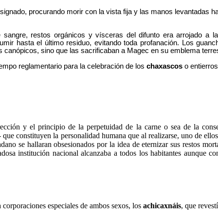
signado, procurando morir con la vista fija y las manos levantadas ha
sangre, restos orgánicos y vísceras del difunto era arrojado a l
sumir hasta el último residuo, evitando toda profanación. Los guan
 canópicos, sino que las sacrificaban a Magec en su emblema terres
iempo reglamentario para la celebración de los
chaxascos
o entierros
rección y el principio de la perpetuidad de la carne o sea de la con
 que constituyen la personalidad humana que al realizarse, uno de ello
dadano se hallaran obsesionados por la idea de eternizar sus restos mo
adosa institución nacional alcanzaba a todos los habitantes aunque co
 corporaciones especiales de ambos sexos, los
achicaxnáis
, que revest