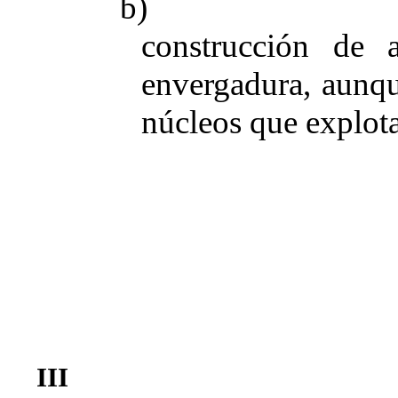
b)
construcción de 
envergadura, aunqu
núcleos que explota
III