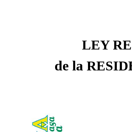
LEY
R
de la
RESID