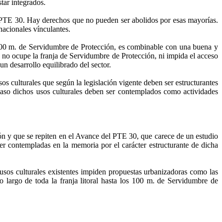
star integrados.
PTE 30. Hay derechos que no pueden ser abolidos por esas mayorías.
nacionales vínculantes.
 100 m. de Servidumbre de Protección, es combinable con una buena y
ue no ocupe la franja de Servidumbre de Protección, ni impida el acceso
un desarrollo equilibrado del sector.
 culturales que según la legislación vigente deben ser estructurantes
n caso dichos usos culturales deben ser contemplados como actividades
ón y que se repiten en el Avance
del PTE 30, que carece de un estudio
ser contempladas en la memoria por el carácter estructurante de dicha
s usos culturales existentes impiden propuestas urbanizadoras como las
lo largo de toda la franja litoral hasta los 100 m. de Servidumbre de