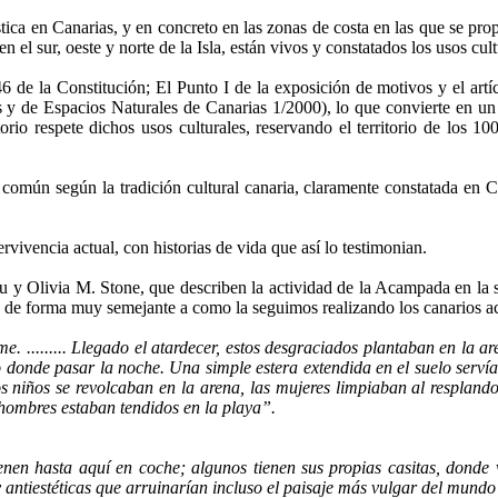
tica en Canarias, y en concreto en las zonas de costa en las que se pro
 el sur, oeste y norte de la Isla
,
están vivos y constatados los usos cult
6 de la Constitución; El Punto I de la exposición de motivos y el artí
 y de Espacios Naturales de Canarias 1/2000), lo que convierte en un 
torio respete dichos usos culturales, reservando el territorio de los 
común según la tradición cultural canaria, claramente constatada en Ca
ervivencia actual, con historias de vida que así lo testimonian.
au y Olivia M. Stone, que describen la actividad de la Acampada en la 
ba de forma muy semejante a como la seguimos realizando los canarios ac
......... Llegado el atardecer, estos desgraciados plantaban en la ar
o donde pasar la noche. Una simple estera extendida en el suelo serví
os niños se revolcaban en la arena, las mujeres limpiaban al respland
 hombres estaban tendidos en la playa”.
enen hasta aquí en coche; algunos tienen sus propias casitas, donde
y antiestéticas que arruinarían incluso el paisaje más vulgar del mundo