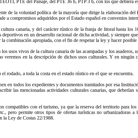
 PTEOTI, PTE del Paisaje, del PTE 36 b, PTP 3 b, con
los que debiera e
 la voluntad política de la mayoría que dirige la elaboración del 
nde a compromisos adquiridos por el Estado español en convenios inter
ra canaria, y del carácter rústico de la franja de litoral hasta los
rtos deportivos en un desarrollo racional de dicha actividad, y siempre q
r la combinación apropiada, con el fin de respetar la ley y hacer posible 
sos vivos de la cultura canaria de las acampadas y los asaderos, usos
 como veremos en la descripción de dichos usos culturales. Y en ningú
o el rodado, a toda la costa en el estado rústico en el que se encuentra.
nen en todos los expedientes y documentos tramitados por esa Instituci
escribir las mencionadas actividades culturales canarias, que deberían 
n compatibles con el turismo, ya que la reserva del territorio para lo
tc., pero permite otros tipos de ofertas turísticas no urbanizadoras a 
ún la Ley de Costas 22/1988.