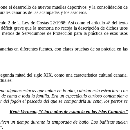
pone el desarrollo de nuevos muelles deportivos, y la consolidación de
urales canarios de las acampadas y los asaderos.
culo 2 de la Ley de Costas 22/1988; Así como el artículo 4º del texto
déficit grave que la memoria no recoja la descripción de dichos usos
100 metros de Servidumbre de Protección para la práctica de esos usos
narias en diferentes fuentes, con claras pruebas de su práctica en las
segunda mitad del siglo XIX, como una característica cultural canaria,
tuales:
ena algunas estacas que unían en lo alto, cubrían esta estructura con
a de cama a toda la familia. Era un espectáculo curioso contemplar a
or del fogón el pescado del que se compondría su cena, los perros se
René Verneau, “Cinco años de estancia en las Islas Canarias”
 viven un tiempo durante la temporada de baño. Los bañistas suelen
”.