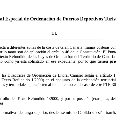
ial Especial de Ordenación de Puertos Deportivos Turís
________________________ DI: _____________________
___________________________________________________
cta a diferentes zonas de la costa de Gran Canaria, franjas costeras 
lo tanto son de aplicación el artículo
46 de la Constitución; El Punto
l texto Refundido de las Leyes de Ordenación del Territorio de Canaria
rio como ya está solicitado en ese expediente, por lo que
tienen pri
n las Directrices de Ordenación de Litoral Canario según
el artículo 
Texto Refundido 1/2000) en el conjunto de la ordenación territorial
les y territoriales que afecten al litoral, como es el caso de este PTE 
rrollo del Texto Refundido 1/2000, y por su posición jerárquica, deb
es.
ativas de rango superior, desde ese mismo Cabildo se están tramitando