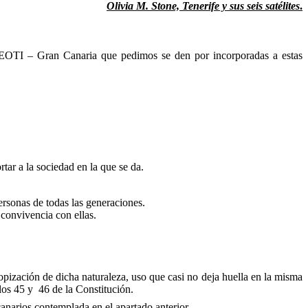
Olivia M. Stone, Tenerife y sus seis satélites
.
 PTEOTI – Gran Canaria que pedimos se den por incorporadas a estas
r a la sociedad en la que se da.
ersonas de todas las generaciones.
 convivencia con ellas.
zación de dicha naturaleza, uso que casi no deja huella en la misma
los 45 y 46 de la Constitución.
 canarios contemplada en el apartado anterior.