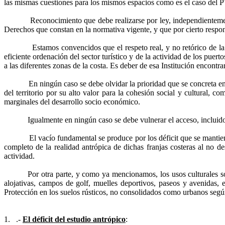
las mismas cuestiones para los mismos espacios como es el caso del
Reconocimiento que debe realizarse por ley, independientemente de
Derechos que constan en la normativa vigente, y que por cierto respo
Estamos convencidos que el respeto real, y no retórico de la cultu
eficiente ordenación del sector turístico y de la actividad de los pue
a las diferentes zonas de la costa. Es deber de esa Institución encontra
En ningún caso se debe olvidar la prioridad que se concreta en los u
del territorio por su alto valor para la cohesión social y cultural,
marginales del desarrollo socio económico.
Igualmente en ningún caso se debe vulnerar el acceso
, incluid
El vacío fundamental se produce por los déficit que se mantie
completo de la realidad antrópica de dichas franjas costeras al no d
actividad.
Por otra parte, y como ya mencionamos, los usos culturales so
alojativas, campos de golf, muelles deportivos, paseos y avenidas, e
Protección en los suelos rústicos, no consolidados como urbanos seg
1.
.-
El déficit del estudio antrópico
: