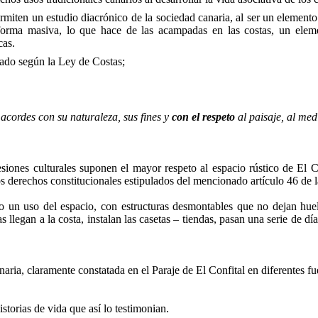
n estudio diacrónico de la sociedad canaria, al ser un elemento cu
e forma masiva, lo que hace de las acampadas en las costas, un elem
cas.
o según la Ley de Costas;
 acordes con su naturaleza, sus fines y
con el respeto
al paisaje, al me
iones culturales suponen el mayor respeto al espacio rústico de El C
erechos constitucionales estipulados del mencionado artículo 46 de la
so un uso del espacio, con estructuras desmontables que no dejan hu
legan a la costa, instalan las casetas – tiendas, pasan una serie de dí
aria, claramente constatada en el Paraje de El Confital en diferentes fu
istorias de vida que así lo testimonian.