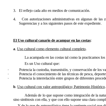
3.
El reflejo cada año en medios de comunicación.
4.
Con autorizaciones administrativas en algunas de las
Sugerencias y a los siguientes pasos de este expediente.
El Uso cultural canario de acampar en las costas
:
a
.
Uso cultural como elemento cultural completo
.
La acampada en las costas tal como la practicamos los canar
Es un Uso cultural que:
·
Potencia la custodia, transmisión, y conservación de los v
·
Potencia el conocimiento de las técnicas de pesca, deportes
·
Potencia la interrelación entre grupos de diferentes proced
b
.
Uso cultural con valor antropológico; Patrimonio Histórico
.
Además de lo que supone como integración de la naturaleza e
sino simbiosis con ella, y que con ello supone una clara compl
Y de lo que de antropológico tiene la vertiente social que di