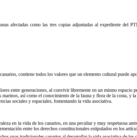
 zonas afectadas como las tres copias adjuntadas al expediente del
ios, contiene todos los valores que un elemento cultural puede aporta
alores entre generaciones, al convivir libremente en un mismo espacio p
 marinos, así como el conocimiento de la fauna y flora de la costa, y la
encias sociales y espaciales, fomentando la vida asociativa.
n la vida de los canarios, en una peculiar y muy respetuosa antropi
ementación entre los derechos constitucionales estipulados en los artícu
chos usos tradicionales canarios al desarrollar la vida asociativa de los